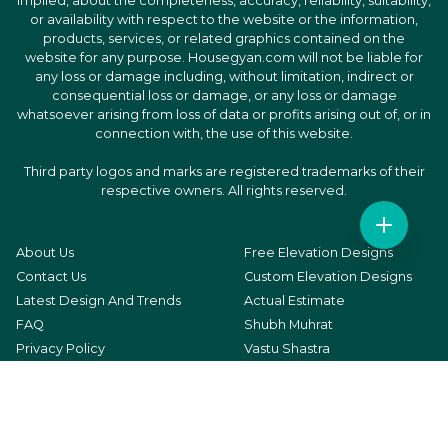
implied, about the completeness, accuracy, reliability, suitability,
or availability with respect to the website or the information,
products, services, or related graphics contained on the
website for any purpose. Housegyan.com will not be liable for
any loss or damage including, without limitation, indirect or
consequential loss or damage, or any loss or damage
whatsoever arising from loss of data or profits arising out of, or in
connection with, the use of this website.
Third party logos and marks are registered trademarks of their
respective owners. All rights reserved.
About Us
Free Elevation Designs
Contact Us
Custom Elevation Designs
Latest Design And Trends
Actual Estimate
FAQ
Shubh Muhrat
Privacy Policy
Vastu Shastra
Terms & Conditions
Home Loan
Cancellation Policy
Estimate Calculator
Explore Professionals
User Signup
Web Stories
Professional Signup